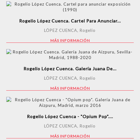
Rogelio López Cuenca. Cartel Para Anunciar...
LÓPEZ CUENCA, Rogelio
MÁS INFORMACIÓN
Rogelio López Cuenca. Galería Juana De...
LÓPEZ CUENCA, Rogelio
MÁS INFORMACIÓN
Rogelio López Cuenca - "Opium Pop"....
LÓPEZ CUENCA, Rogelio
MÁS INFORMACIÓN