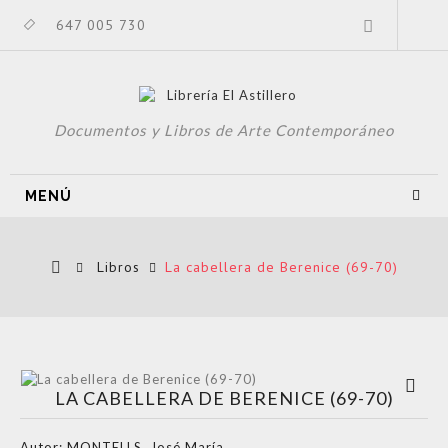
647 005 730
Documentos y Libros de Arte Contemporáneo
MENÚ
Libros
La cabellera de Berenice (69-70)
Ver más
LA CABELLERA DE BERENICE (69-70)
grande
Autor:
MONTELLS, José María