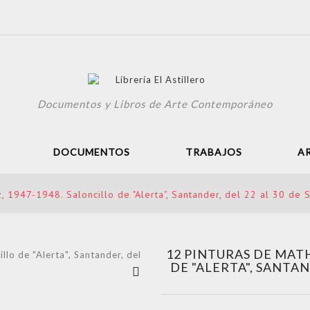
Documentos y Libros de Arte Contemporáneo
DOCUMENTOS
TRABAJOS
A
z, 1947-1948. Saloncillo de "Alerta", Santander, del 22 al 30 d
12 PINTURAS DE MATH
Ver más
DE "ALERTA", SANTAN
grande