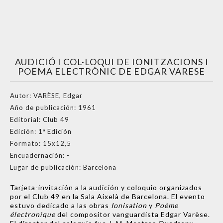
AUDICIÓ I COL·LOQUI DE IONITZACIONS I
POEMA ELECTRÒNIC DE EDGAR VARESE
Autor:
VARÈSE, Edgar
Año de publicación:
1961
Editorial:
Club 49
Edición:
1ª Edición
Formato:
15x12,5
Encuadernación:
-
Lugar de publicación:
Barcelona
Tarjeta-invitación a la audición y coloquio organizados
por el Club 49 en la Sala Aixelà de Barcelona. El evento
estuvo dedicado a las obras
Ionisation
y
Poème
électronique
del compositor vanguardista Edgar Varèse.