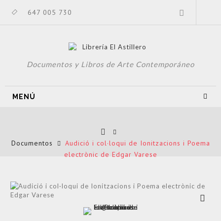
647 005 730
Documentos y Libros de Arte Contemporáneo
MENÚ
Documentos
Audició i col·loqui de Ionitzacions i Poema
electrònic de Edgar Varese
Ver más
grande