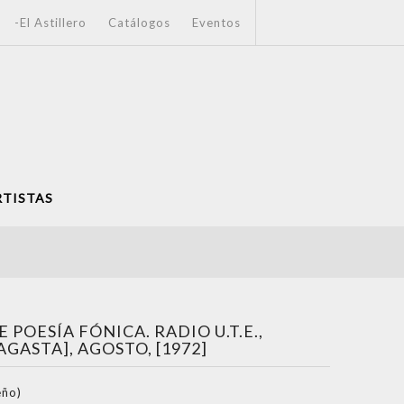
-El Astillero
Catálogos
Eventos
RTISTAS
 POESÍA FÓNICA. RADIO U.T.E.,
GASTA], AGOSTO, [1972]
eño)