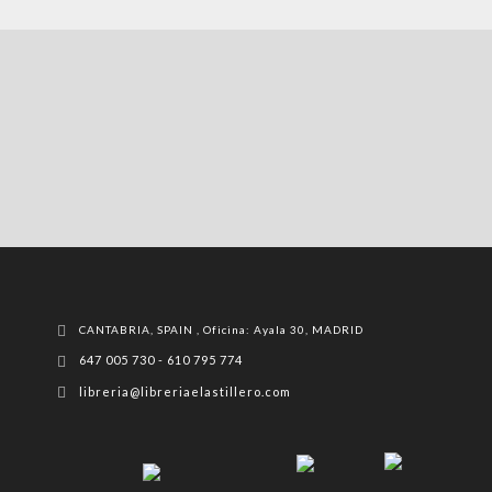
CANTABRIA, SPAIN , Oficina: Ayala 30, MADRID
647 005 730 - 610 795 774
libreria@libreriaelastillero.com