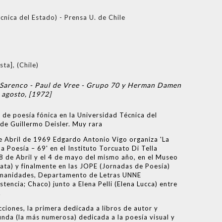
cnica del Estado) - Prensa U. de Chile
ta], (Chile)
 Sarenco - Paul de Vree - Grupo 70 y Herman Damen
, agosto, [1972]
s de poesía fónica en la Universidad Técnica del
de Guillermo Deisler. Muy rara
de Abril de 1969 Edgardo Antonio Vigo organiza 'La
a Poesía – 69' en el Instituto Torcuato Di Tella
18 de Abril y el 4 de mayo del mismo año, en el Museo
Plata) y finalmente en las JOPE (Jornadas de Poesía)
Humanidades, Departamento de Letras UNNE
tencia; Chaco) junto a Elena Pelli (Elena Lucca) entre
.
ciones, la primera dedicada a libros de autor y
unda (la más numerosa) dedicada a la poesía visual y