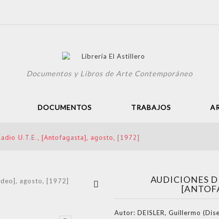
Documentos y Libros de Arte Contemporáneo
DOCUMENTOS
TRABAJOS
A
adio U.T.E., [Antofagasta], agosto, [1972]
AUDICIONES DE
Ver más
[ANTOFA
grande
Autor:
DEISLER, Guillermo (Dis