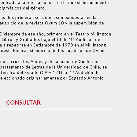
dedicada a la poesía sonora en la que se incluían entre
digmáticos del género.
 las dos primeras secciones son expuestas en la
auspicio de la revista Ovum 10 y la supervisión de
Diciembre de ese año, primero en el Teatro Millington
e Libros y Grabados bajo el título '1ª Audición de
á a repetirse en Setiembre de 1970 en el Millintong
Poesía Fónica', siempre bajo los auspicios de Ovum
nora cruza los Andes y de la mano de Guillermo
partamento de Letras de la Universidad de Chile, se
Técnica del Estado (CA – 121) la '1ª Audición de
l seleccionado originariamente por Edgardo Antonio
CONSULTAR