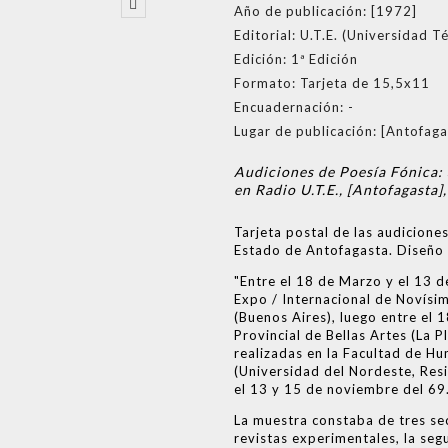
Año de publicación:
[1972]
Editorial:
U.T.E. (Universidad Té
Edición:
1ª Edición
Formato:
Tarjeta de 15,5x11
Encuadernación:
-
Lugar de publicación:
[Antofagas
Audiciones de Poesía Fónica:
en Radio U.T.E., [Antofagasta]
Tarjeta postal de las audicione
Estado de Antofagasta. Diseño 
"Entre el 18 de Marzo y el 13 
Expo / Internacional de Novísim
(Buenos Aires), luego entre el 
Provincial de Bellas Artes (La 
realizadas en la Facultad de 
(Universidad del Nordeste, Resis
el 13 y 15 de noviembre del 69
La muestra constaba de tres sec
revistas experimentales, la seg