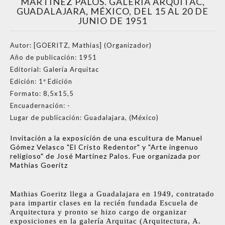
MARTÍNEZ PALOS. GALERÍA ARQUITAC,
GUADALAJARA, MÉXICO, DEL 15 AL 20 DE
JUNIO DE 1951
Autor:
[GOERITZ, Mathias] (Organizador)
Año de publicación:
1951
Editorial:
Galería Arquitac
Edición:
1ª Edición
Formato:
8,5x15,5
Encuadernación:
-
Lugar de publicación:
Guadalajara, (México)
Invitación a la exposición de una escultura de Manuel
Gómez Velasco "El Cristo Redentor" y "Arte ingenuo
religioso" de José Martínez Palos. Fue organizada por
Mathias Goeritz
Mathias Goeritz llega a Guadalajara en 1949, contratado
para impartir clases en la recién fundada Escuela de
Arquitectura y pronto se hizo cargo de organizar
exposiciones en la galería Arquitac (Arquitectura, A.