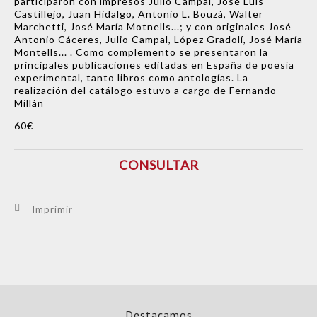
participaron con impresos Julio Campal, José Luis
Castillejo, Juan Hidalgo, Antonio L. Bouzá, Walter
Marchetti, José María Motnells...; y con originales José
Antonio Cáceres, Julio Campal, López Gradolí, José María
Montells... . Como complemento se presentaron la
principales publicaciones editadas en España de poesía
experimental, tanto libros como antologías. La
realización del catálogo estuvo a cargo de Fernando
Millán
60€
CONSULTAR
Imprimir
Destacamos