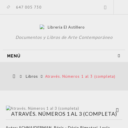
647 005 730
Documentos y Libros de Arte Contemporáneo
MENÚ
Libros
Através. Números 1 al 3 (completa)
Ver más
ATRAVÉS. NÚMEROS 1 AL 3 (COMPLETA)
grande
Autor:
SCHNAIDERMAN, Bóris - Décio Pignatari, Leyla