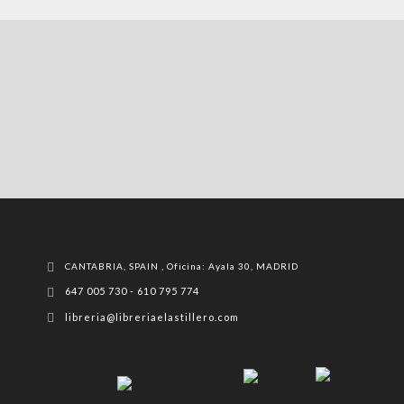
CANTABRIA, SPAIN , Oficina: Ayala 30, MADRID
647 005 730 - 610 795 774
libreria@libreriaelastillero.com