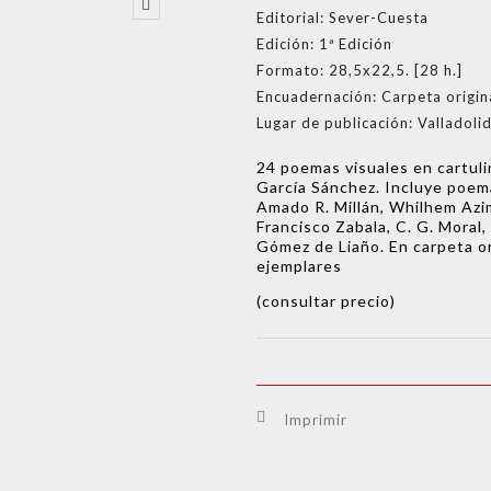
Editorial:
Sever-Cuesta
Edición:
1ª Edición
Formato:
28,5x22,5. [28 h.]
Encuadernación:
Carpeta origin
Lugar de publicación:
Valladoli
24 poemas visuales en cartulin
García Sánchez. Incluye poem
Amado R. Millán, Whilhem Azi
Francisco Zabala, C. G. Moral,
Gómez de Liaño. En carpeta or
ejemplares
(consultar precio)
Imprimir