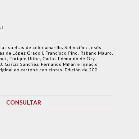
al
d
as sueltas de color amarillo. Selección: Jesús
as de López Gradolí, Francisco Pino, Rábano Mauro,
mut, Enrique Uribe, Carlos Edmundo de Ory,
 J. García Sánchez, Fernando Millán e Ignacio
iginal en cartoné con cintas. Edición de 200
CONSULTAR