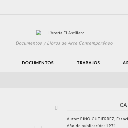
Documentos y Libros de Arte Contemporáneo
DOCUMENTOS
TRABAJOS
A
CA
Ver más
grande
Autor:
PINO GUTIÉRREZ, Francis
Año de publicación:
1971