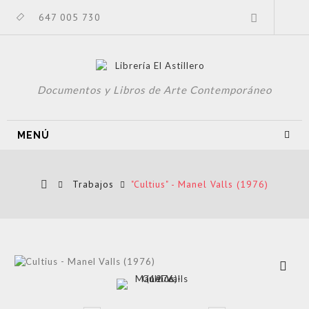
647 005 730
Documentos y Libros de Arte Contemporáneo
MENÚ
Trabajos
"Cultius" - Manel Valls (1976)
Ver más
grande